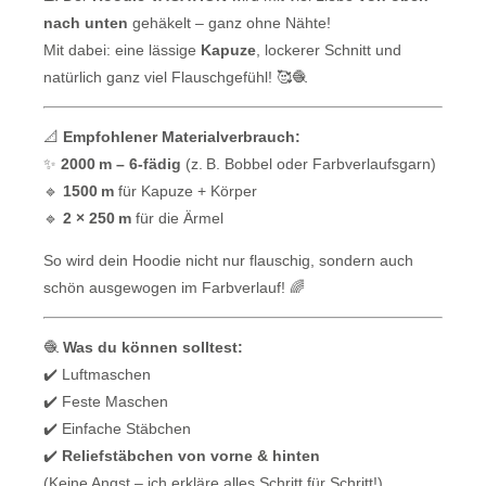
nach unten
gehäkelt – ganz ohne Nähte!
Mit dabei: eine lässige
Kapuze
, lockerer Schnitt und
natürlich ganz viel Flauschgefühl! 🥰🧶
📐
Empfohlener Materialverbrauch:
✨
2000 m – 6-fädig
(z. B. Bobbel oder Farbverlaufsgarn)
🔹
1500 m
für Kapuze + Körper
🔹
2 × 250 m
für die Ärmel
So wird dein Hoodie nicht nur flauschig, sondern auch
schön ausgewogen im Farbverlauf! 🌈
🧶
Was du können solltest:
✔️ Luftmaschen
✔️ Feste Maschen
✔️ Einfache Stäbchen
✔️
Reliefstäbchen von vorne & hinten
(Keine Angst – ich erkläre alles Schritt für Schritt!)