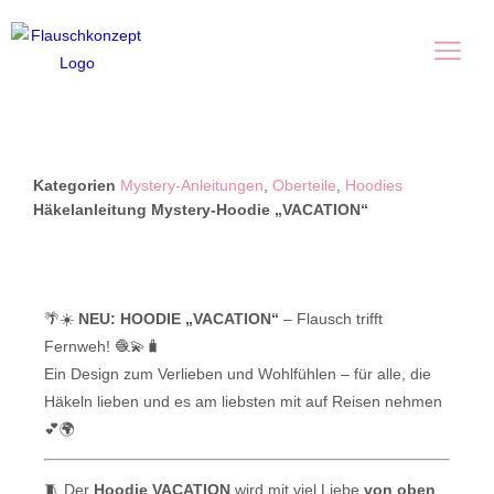
Kategorien
Mystery-Anleitungen
,
Oberteile
,
Hoodies
Häkelanleitung Mystery-Hoodie „VACATION“
🌴☀️
NEU: HOODIE „VACATION“
– Flausch trifft
Fernweh! 🧶💫🧳
Ein Design zum Verlieben und Wohlfühlen – für alle, die
Häkeln lieben und es am liebsten mit auf Reisen nehmen
💕🌍
🧵 Der
Hoodie VACATION
wird mit viel Liebe
von oben