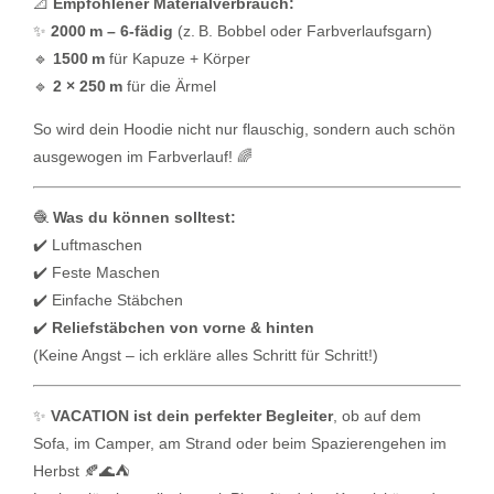
📐
Empfohlener Materialverbrauch:
✨
2000 m – 6-fädig
(z. B. Bobbel oder Farbverlaufsgarn)
🔹
1500 m
für Kapuze + Körper
🔹
2 × 250 m
für die Ärmel
So wird dein Hoodie nicht nur flauschig, sondern auch schön
ausgewogen im Farbverlauf! 🌈
🧶
Was du können solltest:
✔️ Luftmaschen
✔️ Feste Maschen
✔️ Einfache Stäbchen
✔️
Reliefstäbchen von vorne & hinten
(Keine Angst – ich erkläre alles Schritt für Schritt!)
✨
VACATION ist dein perfekter Begleiter
, ob auf dem
Sofa, im Camper, am Strand oder beim Spazierengehen im
Herbst 🍂🌊⛺