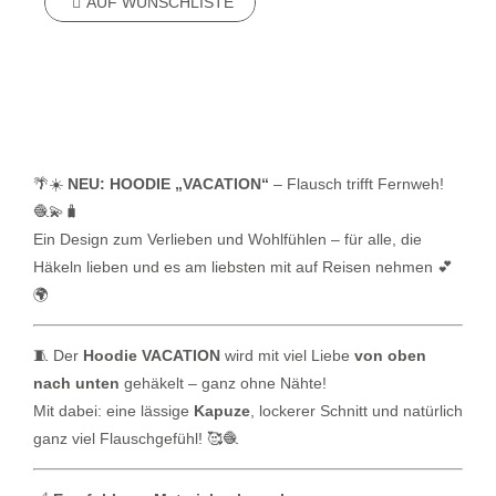
AUF WUNSCHLISTE
🌴☀️
NEU: HOODIE „VACATION“
– Flausch trifft Fernweh!
🧶💫🧳
Ein Design zum Verlieben und Wohlfühlen – für alle, die
Häkeln lieben und es am liebsten mit auf Reisen nehmen 💕
🌍
🧵 Der
Hoodie VACATION
wird mit viel Liebe
von oben
nach unten
gehäkelt – ganz ohne Nähte!
Mit dabei: eine lässige
Kapuze
, lockerer Schnitt und natürlich
ganz viel Flauschgefühl! 🥰🧶